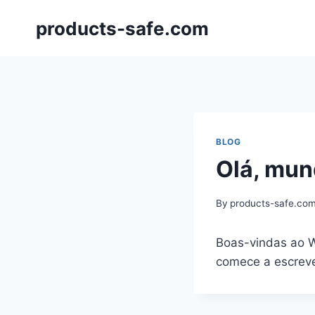
Skip
products-safe.com
to
content
BLOG
Olá, mun
By
products-safe.co
Boas-vindas ao Wo
comece a escreve